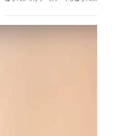
んとのコラボスイーツができました(*^^*) か
ぼちゃのバスクチーズケーキ かぼちゃの優
しい甘さと、滑らかな口当たりがたまらない
この冬一押しの一品です💛 甘酸っぱいスト
ロベリーソース🍓とふわふわのいちごホイッ
プ🍓がアクセントにな...