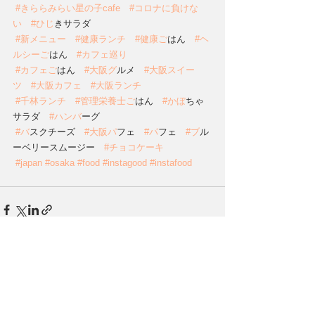
#きららみらい星の子cafe
#コロナに負けな
い
#ひし
゙きサラダ
#新メニュー
#健康ランチ
#健康こ
゙はん　
#ヘ
ルシーこ
゙はん　
#カフェ巡り
#カフェこ
゙はん　
#大阪ク
゙ルメ　
#大阪スイー
ツ
#大阪カフェ
#大阪ランチ
#千林ランチ
#管理栄養士こ
゙はん　
#かほ
゙ちゃ
サラダ　
#ハンハ
゙ーグ
#ハ
゙スクチーズ　
#大阪ハ
゚フェ　
#ハ
゚フェ　
#フ
゙ル
ーベリースムージー　
#チョコケーキ
#japan
#osaka
#food
#instagood
#instafood
すべて表示
最新記事