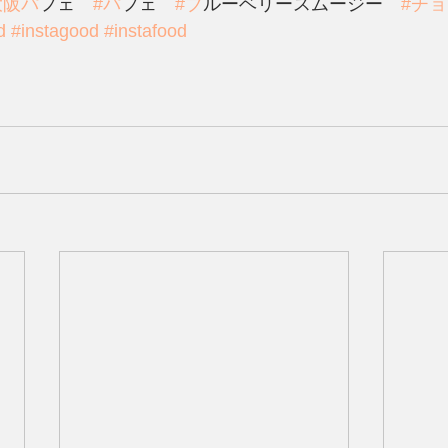
大阪ハ
゚フェ　
#ハ
゚フェ　
#フ
゙ルーベリースムージー　
#チ
d
#instagood
#instafood