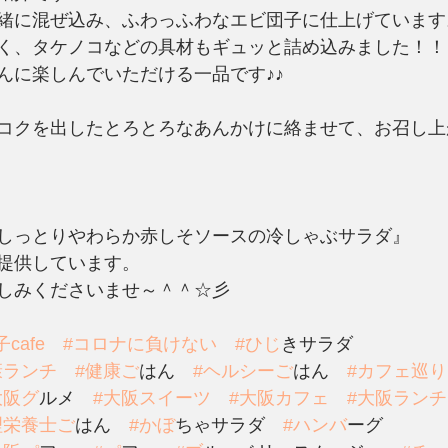
緒に混ぜ込み、ふわっふわなエビ団子に仕上げています
く、タケノコなどの具材もギュッと詰め込みました！！
んに楽しんでいただける一品です♪♪
コクを出したとろとろなあんかけに絡ませて、お召し上
しっとりやわらか赤しそソースの冷しゃぶサラダ』
提供しています。
しみくださいませ～＾＾☆彡
cafe
#コロナに負けない
#ひし
゙きサラダ
康ランチ
#健康こ
゙はん　
#ヘルシーこ
゙はん　
#カフェ巡り
大阪ク
゙ルメ　
#大阪スイーツ
#大阪カフェ
#大阪ランチ
理栄養士こ
゙はん　
#かほ
゙ちゃサラダ　
#ハンハ
゙ーグ