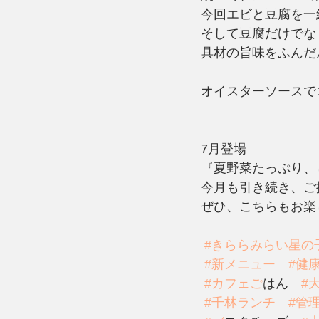
今回エビと豆腐を一
そして豆腐だけでな
具材の旨味をふんだ
オイスターソースで
7月登場
『夏野菜たっぷり、
今月も引き続き、ご
ぜひ、こちらもお楽
#きららみらい星の子
#新メニュー
#健
#カフェこ
゙はん　
#
#千林ランチ
#管