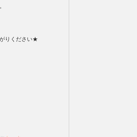
。
がりください★