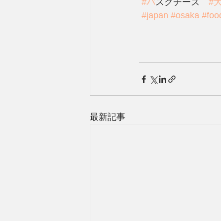
#ハ
゙スクチーズ　
#
#japan
#osaka
#foo
最新記事