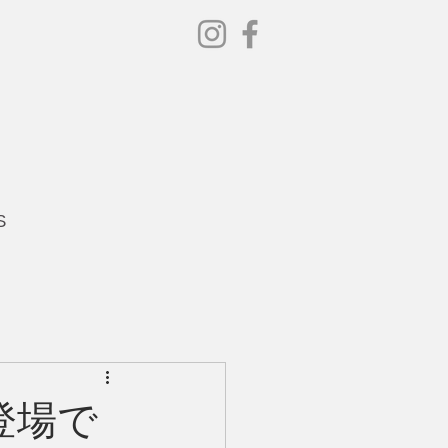
S
登場で