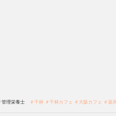
＃管理栄養士　
＃千林
＃千林カフェ
＃大阪カフェ
＃薬