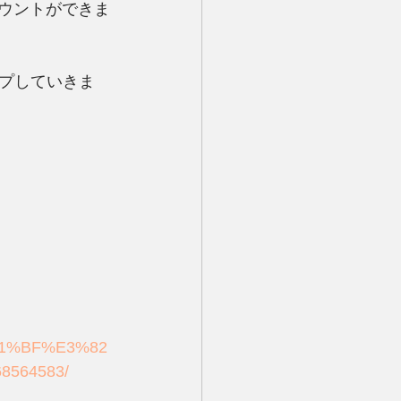
アカウントができま
プしていきま
81%BF%E3%82
564583/