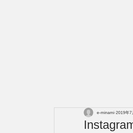
e-minami
2019年
Insta